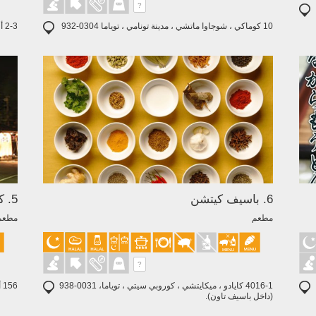
?
10 كوماكي ، شوجاوا ماتشي ، مدينة تونامي ، توياما 0304-932
2-3 أوتيماتشي ، توياما سيتي ، توياما 0084-930
6. باسيف كيتشن
5. كايسين دونيا كاكينوشو
مطعم
مطع
?
4016-1 كايادو ، ميكايتشي ، كوروبي سيتي ، توياما، 0031-938
156 أونو ، مدينة تاكاوكا ، توياما 0016-933
(داخل باسيف تاون).