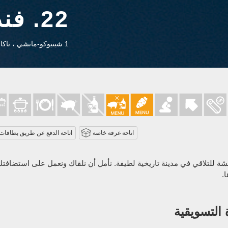
22. فندق نيو أوتاني تاكاوكا
1 شينيوكو-ماتشي ، تاكاوكا- شي ، توياما 0035-933 .
اتاحة غرفة خاصة
اتاحة الدفع عن طريق بطاقات ا
شة للتلاقي في مدينة تاريخية لطيفة. نأمل أن نلقاك ونعمل على استضافت
.
 التسويقية