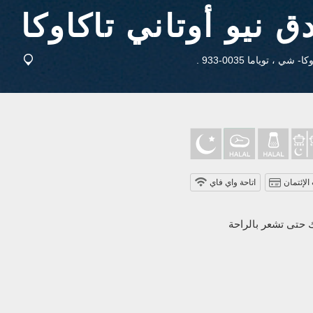
لإئتمان
اتاحة واي فاي
ك حتى تشعر بالراحة