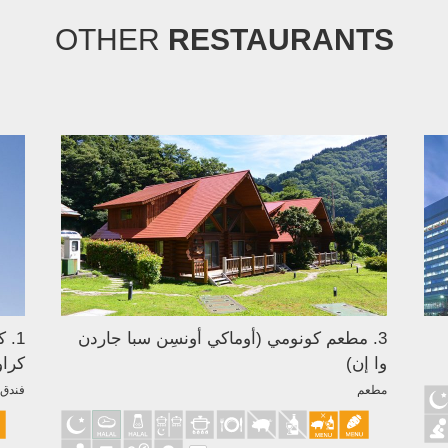
OTHER
RESTAURANTS
3. مطعم كونومي (أوماكي أونسِن سبا جاردن
1. 
وا إن)
كراو
مطعم
فندق