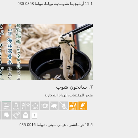
11-1 أوشيجيما تشو،مدينة توياما، توياما 0858-930
7. سانجون شوب
متجر للمقتنيات/ الهدايا التذكارية
?
15-5 هونماتشي ، هيمي سيتي ، توياما 0016-935.