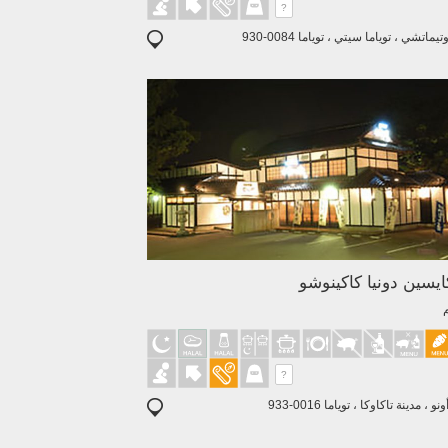
?
م
?