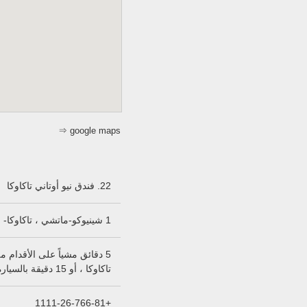
⇒ google maps
22. فندق نيو أوتاني تاكاوكا
1 شينيوكو-ماتشي ، تاكاوكا- شي ، توياما 0035-933 .
تاكاوكا ، أو 15 دقيقة بالسيارة من تاكاوكا أي سي.
+1111-26-766-81