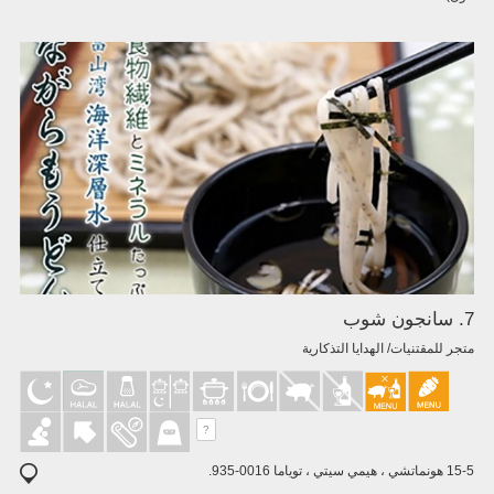
7. سانجون شوب
متجر للمقتنيات/ الهدايا التذكارية
?
15-5 هونماتشي ، هيمي سيتي ، توياما 0016-935.