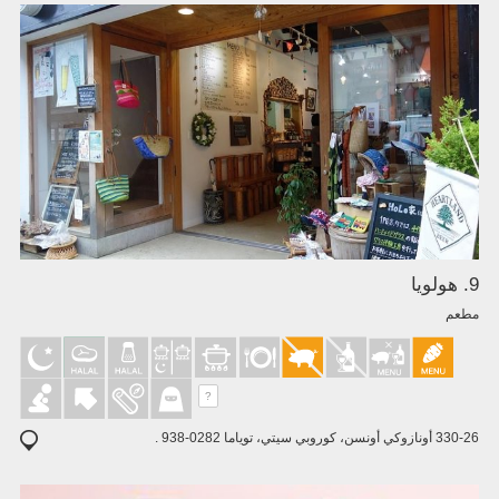
9. هولويا
مطعم
?
330-26 أونازوكي أونسن، كوروبي سيتي، توياما 0282-938 .