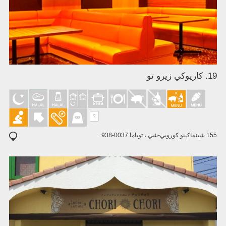
19. كاريوكي زيرو تو
?
155 شينماكينو كوروبي-شي ، توياما 0037-938 .