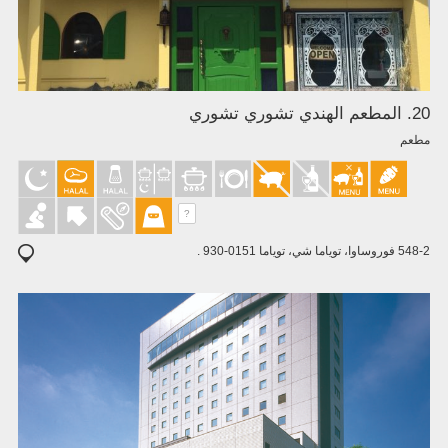
20. المطعم الهندي تشوري تشوري
مطعم
?
548-2 فوروساوا، توياما شي، توياما 0151-930 .