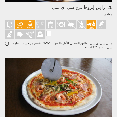
26. رامِن إيروها فرع سي أي سي
مطعم
?
مبنى سي أي سي الطابق السفلي الأول (القبو) ، 1-2-3 ، شينتومي-تشو ، توياما-
شي ، توياما 002-930 .