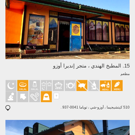
15. المطبخ الهندي ، متجر إنديرا أوزو
مطعم
?
510 كيتشيجيما ، أوزو-شي ، توياما 0041-937 .