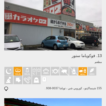
13. فوكوياما ستور
مطعم
?
155 شينماكينو ، كوروبي شي ، توياما 0037-938 .