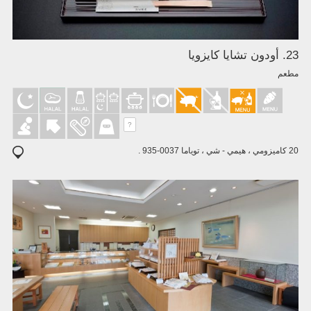
23. أودون تشايا كايزويا
مطعم
?
20 كاميزومي ، هيمي - شي ، توياما 0037-935 .