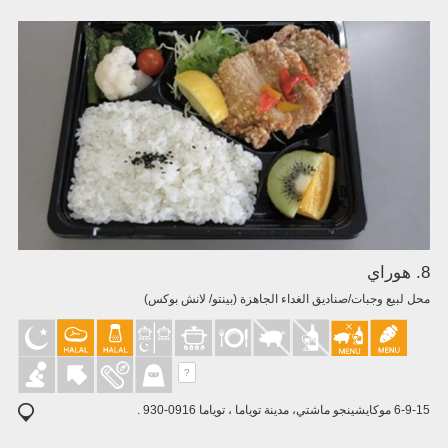
8. هوراي
محل لبيع وجبات/صناديق الغداء الجاهزة (بينتو/ لانش بوكس)
?
6-9-15 موكايشينجو ماشتي، مدينة توياما ، توياما 0916-930 .