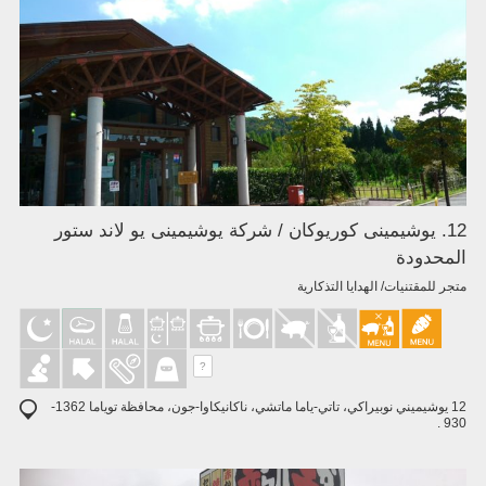
12. يوشيمينى كوريوكان / شركة يوشيمينى يو لاند ستور
المحدودة
متجر للمقتنيات/ الهدايا التذكارية
?
12 يوشيميني نوبيراكي، تاتي-ياما ماتشي، ناكانيكاوا-جون، محافظة توياما 1362-
930 .