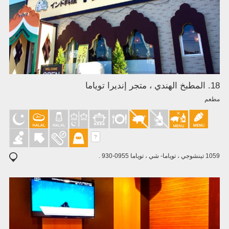
18. المطبخ الهندي ، متجر إنديرا توياما
مطعم
?
1059 تينشوجي ، توياما- شي ، توياما 0955-930 .