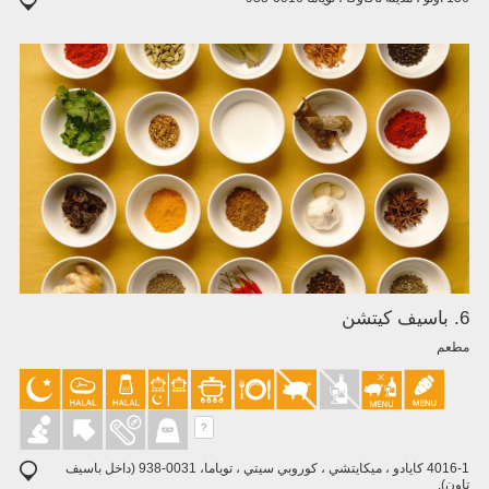
6. باسيف كيتشن
مطعم
?
4016-1 كايادو ، ميكايتشي ، كوروبي سيتي ، توياما، 0031-938 (داخل باسيف
تاون).