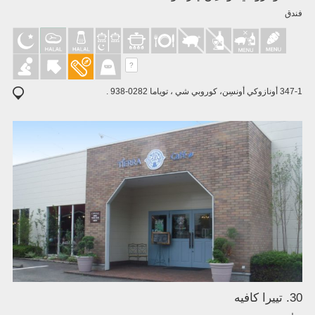
فندق
?
347-1 أونازوكي أونسِن، كوروبي شي ، توياما 0282-938 .
30. تييرا كافيه