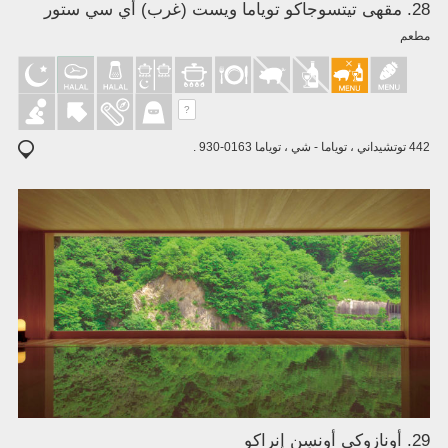
28. مقهى تيتسوجاكو توياما ويست (غرب) أي سي ستور
مطعم
?
442 توتشيداني ، توياما - شي ، توياما 0163-930 .
29. أونازوكي أونسِن إنراكو