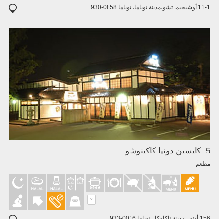
11-1 أوشيجيما تشو،مدينة توياما، توياما 0858-930
5. كايسين دونيا كاكينوشو
مطعم
?
156 أونو ، مدينة تاكاوكا ، توياما 0016-933