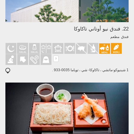
22. فندق نيو أوتاني تاكاوكا
فندق مطعم
?
1 شينيوكو-ماتشي ، تاكاوكا- شي ، توياما 0035-933 .