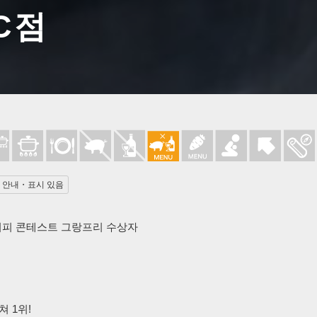
iC점
 안내・표시 있음
레시피 콘테스트 그랑프리 수상자
 1위!