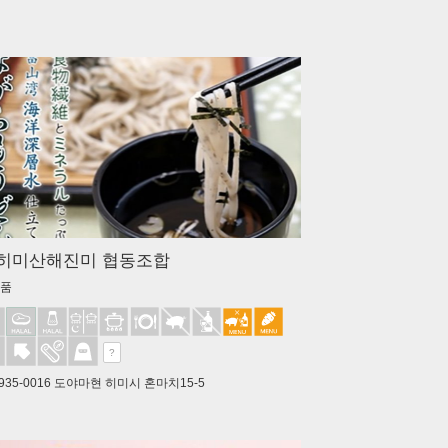
. 히미산해진미 협동조합
산품
?
935-0016 도야마현 히미시 혼마치15-5