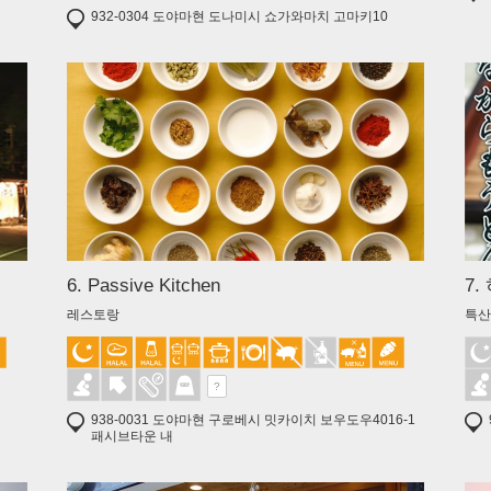
932-0304 도야마현 도나미시 쇼가와마치 고마키10
6. Passive Kitchen
7
레스토랑
특
?
938-0031 도야마현 구로베시 밋카이치 보우도우4016-1
패시브타운 내