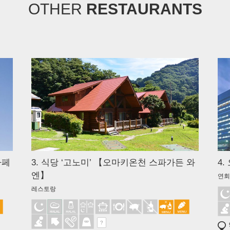
OTHER
RESTAURANTS
카페
3. 식당 ‘고노미’ 【오마키온천 스파가든 와
4
엔】
연회
레스토랑
?