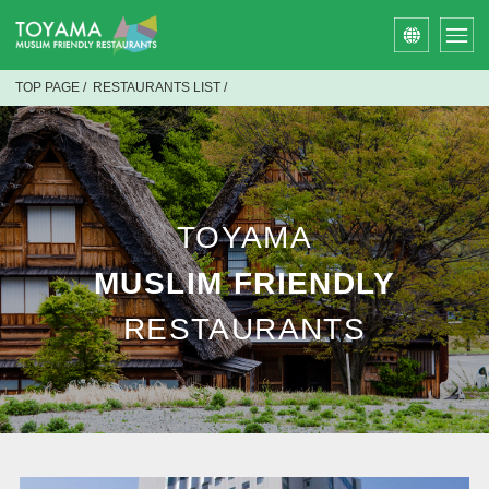
TOP PAGE
/
RESTAURANTS LIST
/
TOYAMA
MUSLIM FRIENDLY
RESTAURANTS