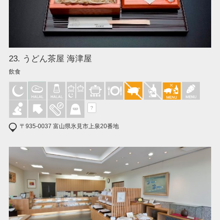
23. うどん茶屋 海津屋
飲食
?
〒935-0037 富山県氷見市上泉20番地