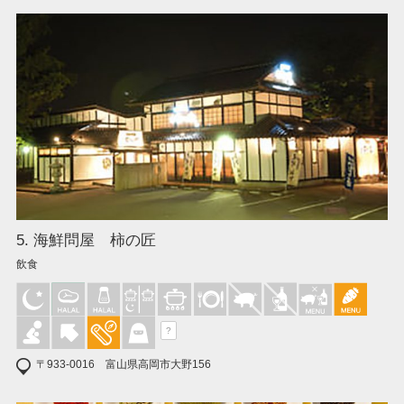
5. 海鮮問屋 柿の匠
飲食
?
〒933-0016 富山県高岡市大野156